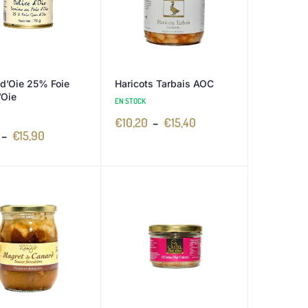
 d’Oie 25% Foie
Haricots Tarbais AOC
’Oie
EN STOCK
€
10,20
–
€
15,40
–
€
15,90