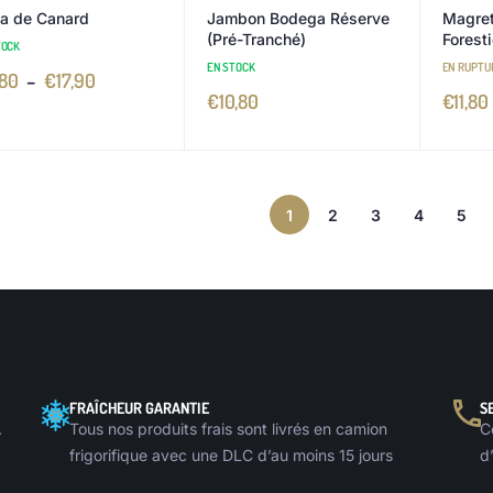
a de Canard
Jambon Bodega Réserve
Magret
(Pré-Tranché)
Foresti
TOCK
EN STOCK
EN RUPTU
,80
–
€
17,90
€
10,80
€
11,80
1
2
3
4
5
FRAÎCHEUR GARANTIE
S
.
Tous nos produits frais sont livrés en camion
C
frigorifique avec une DLC d’au moins 15 jours
d