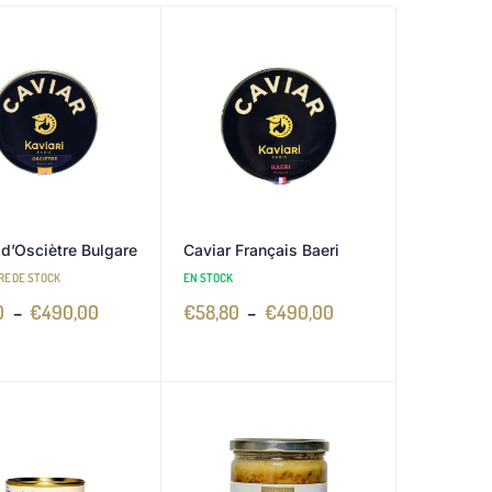
 d’Osciètre Bulgare
Caviar Français Baeri
RE DE STOCK
EN STOCK
0
–
€
490,00
€
58,80
–
€
490,00