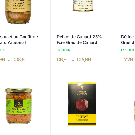
soulet au Confit de
Délice de Canard 25%
Délice
ard Artisanal
Foie Gras de Canard
Gras d
TOCK
EN STOCK
EN STOCK
,80
–
€
38,80
€
6,60
–
€
15,90
€
7,70