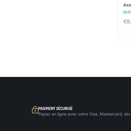
Axo
EN S
€
9
PAIEMENT SÉCURISÉ
Payez en ligne avec votre Visa, Mastercard, etc