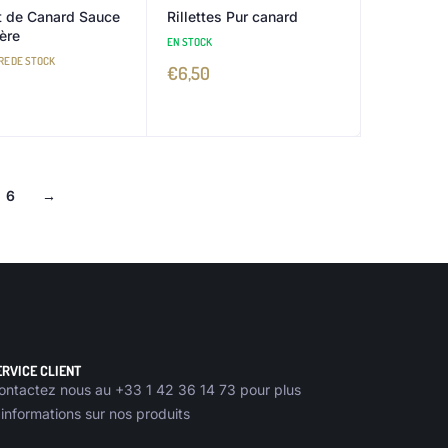
 de Canard Sauce
Rillettes Pur canard
ère
EN STOCK
RE DE STOCK
€
6,50
6
→
ERVICE CLIENT
ontactez nous au +33 1 42 36 14 73 pour plus
’informations sur nos produits