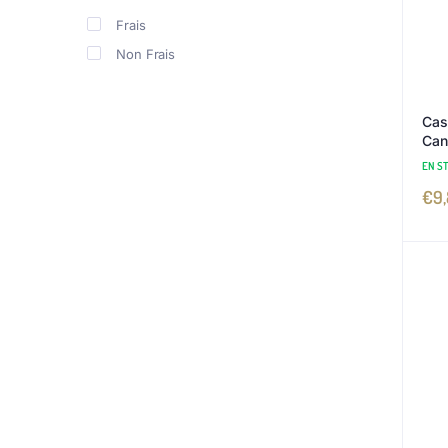
Frais
Non Frais
Cas
Can
EN S
€
9