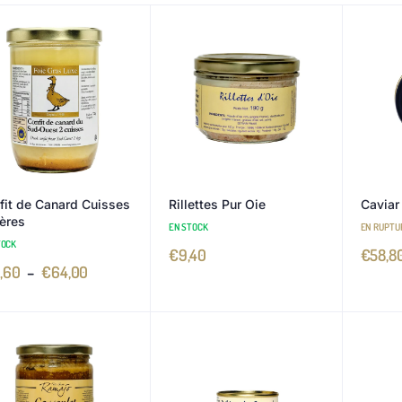
fit de Canard Cuisses
Rillettes Pur Oie
Caviar
ières
EN STOCK
EN RUPTU
TOCK
€
9,40
€
58,8
,60
–
€
64,00