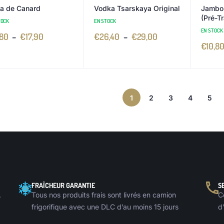
a de Canard
Vodka Tsarskaya Original
Jambo
(Pré-T
TOCK
EN STOCK
EN STOCK
,80
–
€
17,90
€
26,40
–
€
29,00
€
10,8
1
2
3
4
5
FRAÎCHEUR GARANTIE
S
.
Tous nos produits frais sont livrés en camion
C
frigorifique avec une DLC d’au moins 15 jours
d