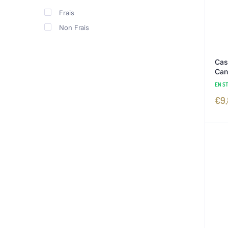
Frais
Non Frais
Cas
Can
EN S
€
9