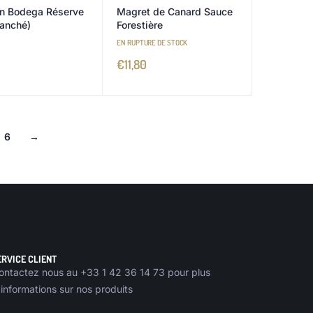
n Bodega Réserve
Magret de Canard Sauce
ranché)
Forestière
EN RUPTURE DE STOCK
0
€
11,80
6
→
ERVICE CLIENT
ontactez nous au +33 1 42 36 14 73 pour plus
’informations sur nos produits