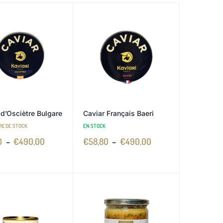
 d’Osciètre Bulgare
Caviar Français Baeri
RE DE STOCK
EN STOCK
0
–
€
490,00
€
58,80
–
€
490,00