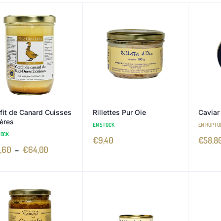
fit de Canard Cuisses
Rillettes Pur Oie
Caviar
ières
EN STOCK
EN RUPTU
TOCK
€
9,40
€
58,8
,60
–
€
64,00