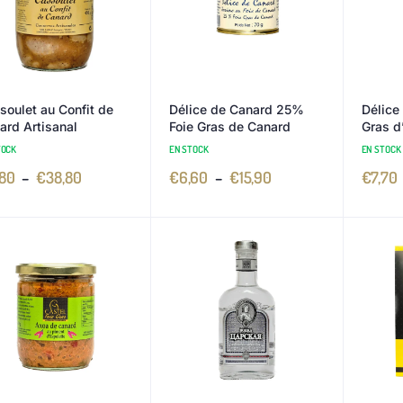
soulet au Confit de
Délice de Canard 25%
Délice
ard Artisanal
Foie Gras de Canard
Gras d
TOCK
EN STOCK
EN STOCK
,80
–
€
38,80
€
6,60
–
€
15,90
€
7,70