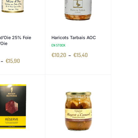
 d’Oie 25% Foie
Haricots Tarbais AOC
’Oie
EN STOCK
€
10,20
–
€
15,40
–
€
15,90