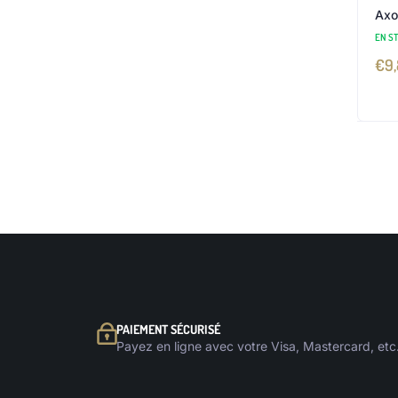
Axo
EN S
€
9
PAIEMENT SÉCURISÉ
Payez en ligne avec votre Visa, Mastercard, etc