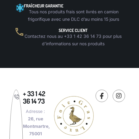
FRAÎCHEUR GARANTIE
Tous nos produits frais sont livrés en camion
frigorifique avec une DLC d’au moins 15 jours
SERVICE CLIENT
Contactez nous au +33 1 42 36 14 73 pour plus
d’informations sur nos produits
+ 33 1 42
36 14 73
Adresse :
26, rue
Montmartre,
75001