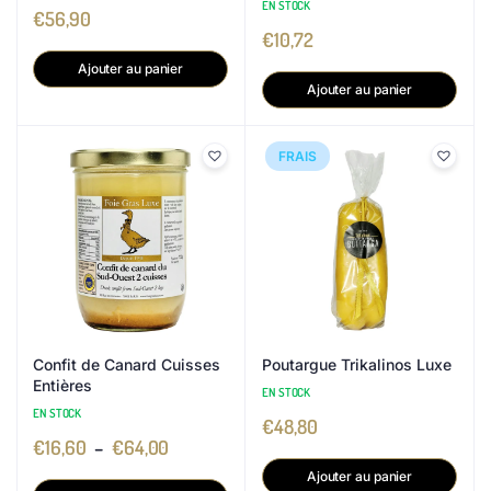
EN STOCK
€
56,90
€
10,72
Ajouter au panier
Ajouter au panier
FRAIS
Confit de Canard Cuisses
Poutargue Trikalinos Luxe
Entières
EN STOCK
EN STOCK
€
48,80
€
16,60
–
€
64,00
Ajouter au panier