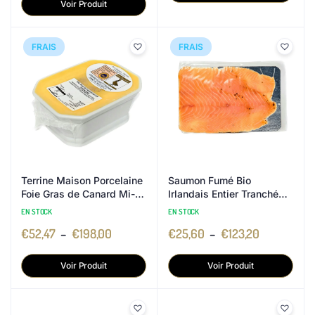
Voir Produit
FRAIS
FRAIS
Terrine Maison Porcelaine
Saumon Fumé Bio
Foie Gras de Canard Mi-
Irlandais Entier Tranché
Cuit
Main
EN STOCK
EN STOCK
€
52,47
–
€
198,00
€
25,60
–
€
123,20
Voir Produit
Voir Produit