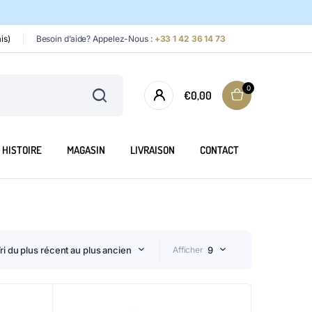
is)
Besoin d’aide? Appelez-Nous :
+33 1 42 36 14 73
0
€
0,00
HISTOIRE
MAGASIN
LIVRAISON
CONTACT
ri du plus récent au plus ancien
Afficher
9