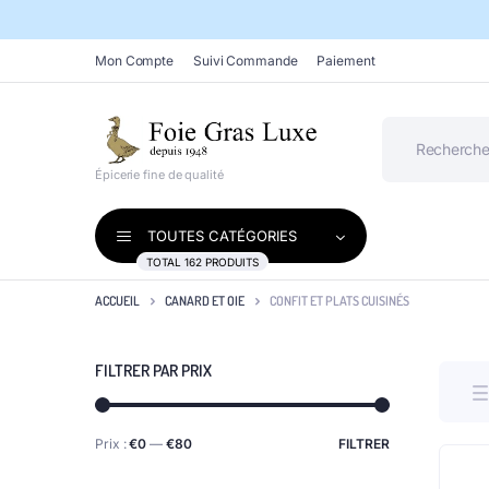
Mon Compte
Suivi Commande
Paiement
Épicerie fine de qualité
TOUTES CATÉGORIES
TOTAL 162 PRODUITS
ACCUEIL
CANARD ET OIE
CONFIT ET PLATS CUISINÉS
FILTRER PAR PRIX
Prix :
€0
—
€80
FILTRER