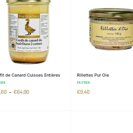
fit de Canard Cuisses Entières
Rillettes Pur Oie
TOCK
EN STOCK
,60
–
€
64,00
€
9,40