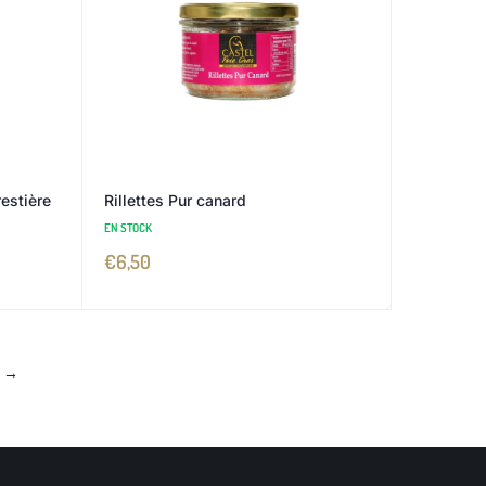
estière
Rillettes Pur canard
EN STOCK
€
6,50
→