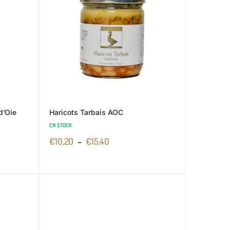
d’Oie
Haricots Tarbais AOC
EN STOCK
€
10,20
–
€
15,40