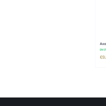
Axo
EN S
€
9