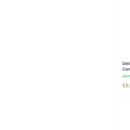
Dél
Can
EN S
€
6