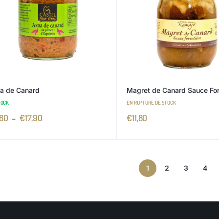
a de Canard
Magret de Canard Sauce For
TOCK
EN RUPTURE DE STOCK
,80
–
€
17,90
€
11,80
1
2
3
4