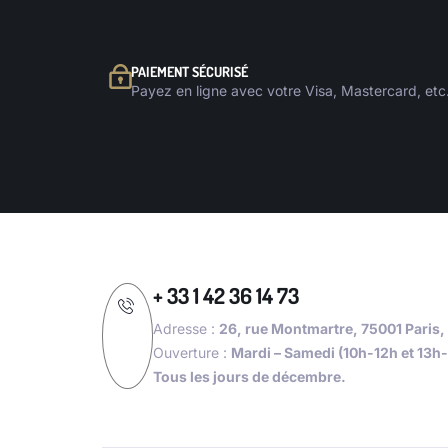
PAIEMENT SÉCURISÉ
Payez en ligne avec votre Visa, Mastercard, etc
+ 33 1 42 36 14 73
Adresse :
26, rue Montmartre, 75001 Paris,
Ouverture :
Mardi – Samedi (10h-12h et 13h
Tous les jours de décembre.