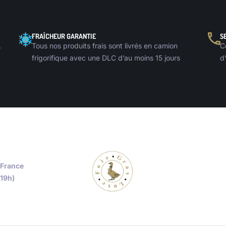
FRAÎCHEUR GARANTIE
S
.
Tous nos produits frais sont livrés en camion
C
frigorifique avec une DLC d’au moins 15 jours
d
 France
-19h)