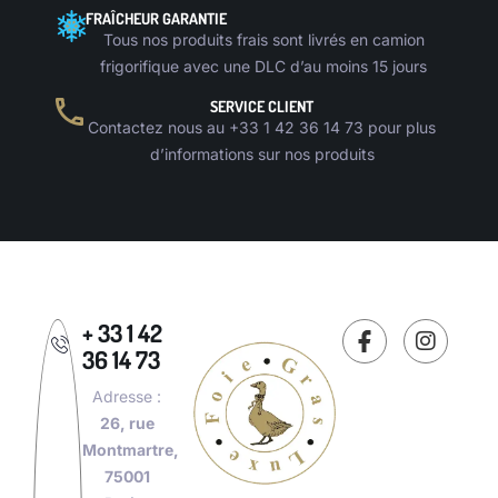
FRAÎCHEUR GARANTIE
Tous nos produits frais sont livrés en camion
frigorifique avec une DLC d’au moins 15 jours
SERVICE CLIENT
Contactez nous au +33 1 42 36 14 73 pour plus
d’informations sur nos produits
+ 33 1 42
36 14 73
Adresse :
26, rue
Montmartre,
75001