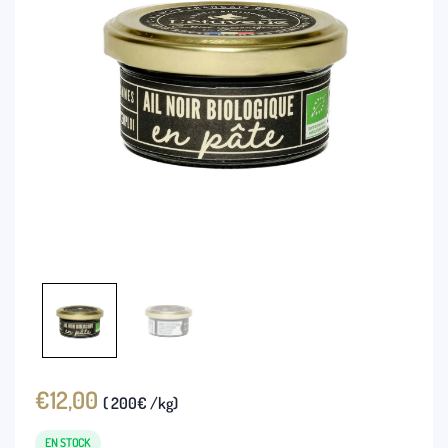
€
12,00
( 200€ /kg)
EN STOCK