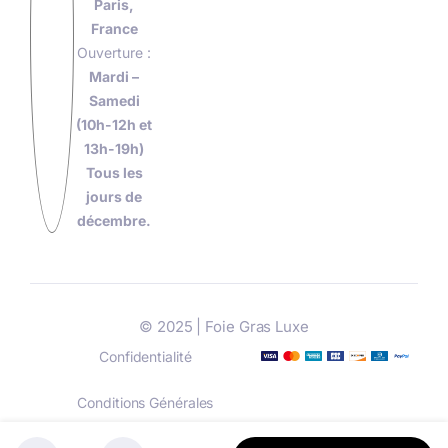
Paris,
France
Ouverture :
Mardi –
Samedi
(10h-12h et
13h-19h)
Tous les
jours de
décembre.
© 2025 | Foie Gras Luxe
Confidentialité
Conditions Générales