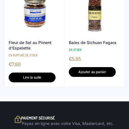
Fleur de Sel au Piment
Baies de Sichuan Fagara
d’Espelette
EN STOCK
EN RUPTURE DE STOCK
€
5,95
€
7,60
Ajouter au panier
Lire la suite
PAIEMENT SÉCURISÉ
Payez en ligne avec votre Visa, Mastercard, etc.