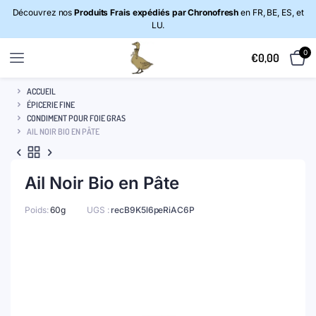
Découvrez nos
Produits Frais expédiés par Chronofresh
en FR, BE, ES, et
LU.
0
€
0,00
ACCUEIL
ÉPICERIE FINE
CONDIMENT POUR FOIE GRAS
AIL NOIR BIO EN PÂTE
Ail Noir Bio en Pâte
Poids:
60g
UGS :
recB9K5l6peRiAC6P