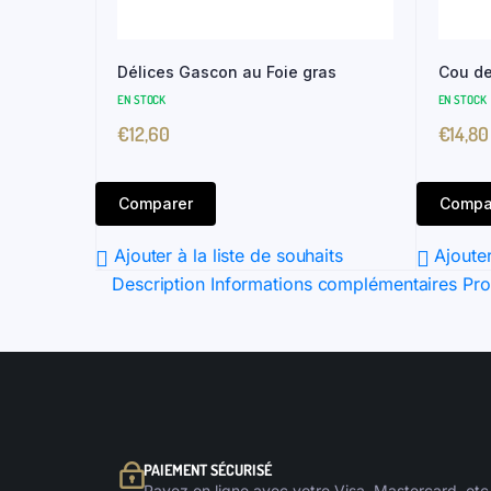
Délices Gascon au Foie gras
Cou de
EN STOCK
EN STOCK
€
12,60
€
14,80
Comparer
Compa
Ajouter à la liste de souhaits
Ajouter
Description
Informations complémentaires
Pro
PAIEMENT SÉCURISÉ
Payez en ligne avec votre Visa, Mastercard, etc