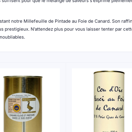
suffisent pour que le mélange de saveurs s’exprime pleinement 
nt notre Millefeuille de Pintade au Foie de Canard. Son raffin
us prestigieux. N’attendez plus pour vous laisser tenter par cet
noubliables.