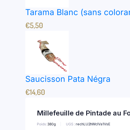
Tarama Blanc (sans colora
€
5,50
Saucisson Pata Négra
€
14,60
Millefeuille de Pintade au F
Poids:
380g
UGS :
rechLU2hWcIVa1VsE