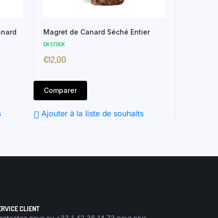
anard
Magret de Canard Séché Entier
EN STOCK
€
12,00
Comparer
s
Ajouter à la liste de souhaits
ERVICE CLIENT
ontactez nous au +33 1 42 36 14 73 pour plus