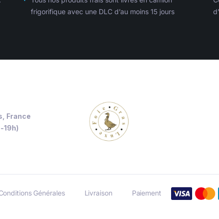
frigorifique avec une DLC d’au moins 15 jours
d
s, France
h-19h)
Conditions Générales
Livraison
Paiement