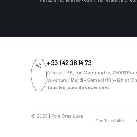
+ 33 1 42 36 14 73
Adresse :
26, rue Montmartre, 75001 Pari
Ouverture :
Mardi – Samedi (10h-12h et 13
Tous les jours de décembre.
© 2025 | Foie Gras Luxe
Confidentialité