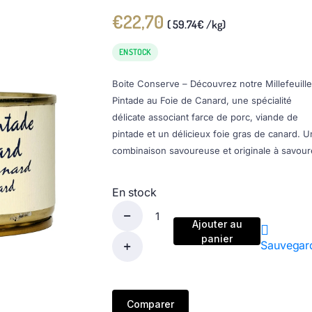
€
22,70
( 59.74€ /kg)
EN STOCK
Boite Conserve – Découvrez notre Millefeuill
Pintade au Foie de Canard, une spécialité
délicate associant farce de porc, viande de
pintade et un délicieux foie gras de canard. 
combinaison savoureuse et originale à savoure
En stock
Ajouter au
panier
Sauvegar
Comparer