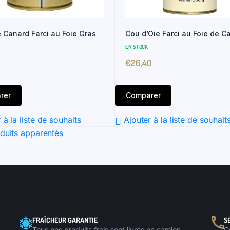
 Canard Farci au Foie Gras
Cou d’Oie Farci au Foie de C
EN STOCK
€
26,40
rer
Comparer
 à la liste de souhaits
Ajouter à la liste de souhait
duits apparentés
FRAÎCHEUR GARANTIE
S
.
Tous nos produits frais sont livrés en camion
C